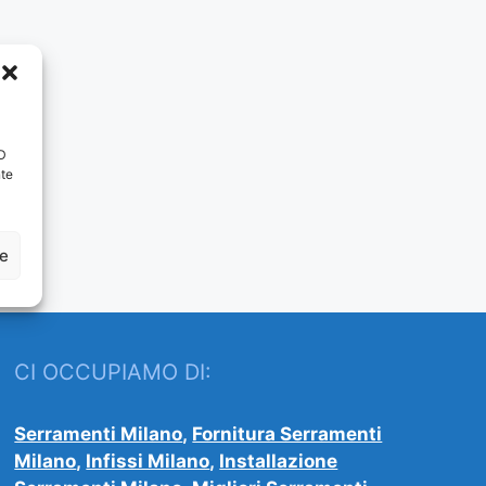
ID
nte
ze
CI OCCUPIAMO DI:
Serramenti Milano
,
Fornitura Serramenti
Milano
,
Infissi Milano
,
Installazione