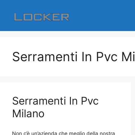
Vai
al
contenuto
Serramenti In Pvc M
Serramenti In Pvc
Milano
Non c’è un’azienda che meglio della nostra