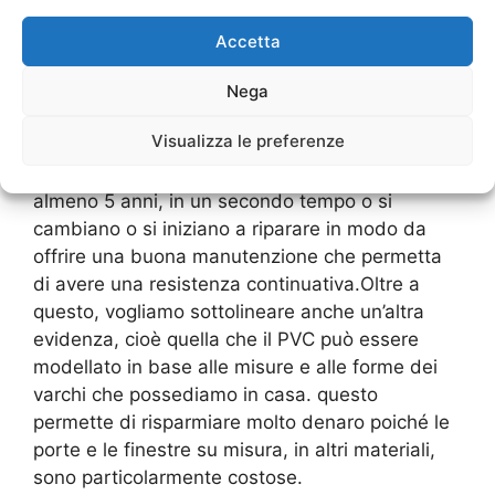
danneggiate dal Sole o comunque dalle
intemperie, sono soggetti a facili spaccature o
Accetta
anche a rotture che le spaccano
letteralmente.Ad oggi, grazie anche ad
Nega
un’attenta analisi da parte dei costruttori, si
Visualizza le preferenze
stima che alcuni
Serramenti Porta Monforte
Milano
hanno una garanzia di resistenza di
almeno 5 anni, in un secondo tempo o si
cambiano o si iniziano a riparare in modo da
offrire una buona manutenzione che permetta
di avere una resistenza continuativa.Oltre a
questo, vogliamo sottolineare anche un’altra
evidenza, cioè quella che il PVC può essere
modellato in base alle misure e alle forme dei
varchi che possediamo in casa. questo
permette di risparmiare molto denaro poiché le
porte e le finestre su misura, in altri materiali,
sono particolarmente costose.