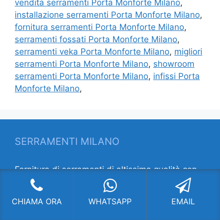
vendita serramenti Porta Monforte Milano
,
installazione serramenti Porta Monforte Milano
,
fornitura serramenti Porta Monforte Milano
,
serramenti fossati Porta Monforte Milano
,
serramenti veka Porta Monforte Milano
,
migliori
serramenti Porta Monforte Milano
,
showroom
serramenti Porta Monforte Milano
,
infissi Porta
Monforte Milano
,
SERRAMENTI MILANO
Fornitura di serramenti di altissima qualità con
soluzioni all’avanguardia. Chiama per
informazioni!
CHIAMA ORA
WHATSAPP
EMAIL
INDIRIZZO:
V.le Lombardia 63 ang. Via Porpora