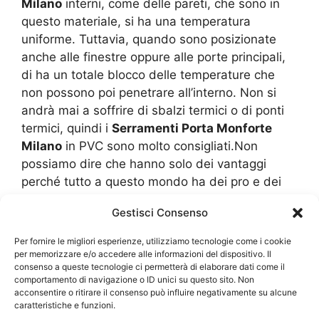
Milano
interni, come delle pareti, che sono in
questo materiale, si ha una temperatura
uniforme. Tuttavia, quando sono posizionate
anche alle finestre oppure alle porte principali,
di ha un totale blocco delle temperature che
non possono poi penetrare all’interno. Non si
andrà mai a soffrire di sbalzi termici o di ponti
termici, quindi i
Serramenti Porta Monforte
Milano
in PVC sono molto consigliati.Non
possiamo dire che hanno solo dei vantaggi
perché tutto a questo mondo ha dei pro e dei
contro. Vediamo che il PVC resiste molto bene
Gestisci Consenso
alle temperature, ma tuttavia va a soffrire per
colpa delle intemperie, di un graduale
Per fornire le migliori esperienze, utilizziamo tecnologie come i cookie
indebolimento. Il Sole è forse l’elemento più
per memorizzare e/o accedere alle informazioni del dispositivo. Il
consenso a queste tecnologie ci permetterà di elaborare dati come il
logorante per il PVC poiché lo scolorisce e
comportamento di navigazione o ID unici su questo sito. Non
riesce a indurire le fibre fino a farle diventare
acconsentire o ritirare il consenso può influire negativamente su alcune
eccessivamente fragili. quando ormai sono
caratteristiche e funzioni.