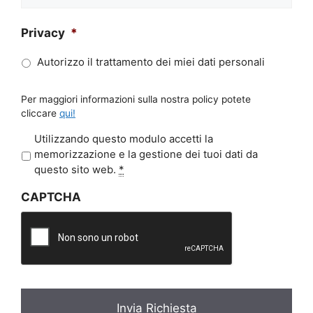
Privacy
*
Autorizzo il trattamento dei miei dati personali
Per maggiori informazioni sulla nostra policy potete
cliccare
qui!
P
Utilizzando questo modulo accetti la
r
memorizzazione e la gestione dei tuoi dati da
i
questo sito web.
*
v
CAPTCHA
a
c
y
*