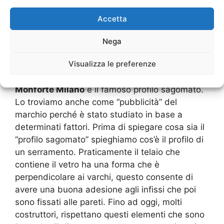
denaro in base alla spesa sostenuta.
Serramenti Veka Porta
Accetta
Monforte Milano
con profilo
Nega
sagomato
Visualizza le preferenze
Altra caratteristica dei
Serramenti Veka Porta
Monforte Milano
è il famoso profilo sagomato.
Lo troviamo anche come “pubblicità” del
marchio perché è stato studiato in base a
determinati fattori. Prima di spiegare cosa sia il
“profilo sagomato” spieghiamo cos’è il profilo di
un serramento. Praticamente il telaio che
contiene il vetro ha una forma che è
perpendicolare ai varchi, questo consente di
avere una buona adesione agli infissi che poi
sono fissati alle pareti. Fino ad oggi, molti
costruttori, rispettano questi elementi che sono