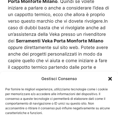
Porta Monforte Milano
. Quindi se volete
iniziare a parlare o anche a considerare l’idea di
un cappotto termico, ecco che allora è proprio
verso questo marchio che vi dovete rivolgere.In
caso di dubbi basta che vi rivolgiate anche ad
un’assistenza della Veka presso un rivenditore
dei
Serramenti Veka Porta Monforte Milano
oppure direttamente sul sito web. Potete avere
anche dei progetti personalizzati in modo da
capire quello che vi aiuta e come iniziare a fare
il cappotto termico partendo dalle porte e
finestre. Se poi volete risparmiare, ecco che
Gestisci Consenso
allora informatevi anche sulle detrazioni e
agevolazioni attualmente disponibili. Tutti i
Per fornire le migliori esperienze, utilizziamo tecnologie come i cookie
prodotti Veka hanno la sicurezza di essere
per memorizzare e/o accedere alle informazioni del dispositivo. Il
consenso a queste tecnologie ci permetterà di elaborare dati come il
ecosostenibili oltre anche a fornire sia le giuste
comportamento di navigazione o ID unici su questo sito. Non
certificazioni e documenti che possono poi
acconsentire o ritirare il consenso può influire negativamente su alcune
essere presentati per avere un recupero di
caratteristiche e funzioni.