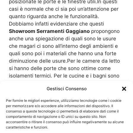
posizionate le porte e le finestre utili.In questi
casi è normale che ci sia poi un’attenzione per
quanto riguarda anche le funzionalità.
Dobbiamo infatti evidenziare che questi
Showroom Serramenti Gaggiano
propongono
anche una spiegazione di quali sono le usure
che magari ci sono all’interno degli ambienti e
quali sono poi i materiali che hanno una forte
diminuzione delle usure.Per le camere da letto
si hanno delle porte che sono ottime come
isolamenti termici. Per le cucine e i bagni sono
ottimali delle porte che hanno una forte
Gestisci Consenso
riduzione della condensa dove magari non c’è
assolutamente un attacco delle umidità. Per
Per fornire le migliori esperienze, utilizziamo tecnologie come i cookie
quanto riguarda le finestre si utilizzano gli stessi
per memorizzare e/o accedere alle informazioni del dispositivo. Il
consenso a queste tecnologie ci permetterà di elaborare dati come il
esempi arredativi con le spiegazioni che poi ne
comportamento di navigazione o ID unici su questo sito. Non
susseguono.In alcuni
Showroom Serramenti
acconsentire o ritirare il consenso può influire negativamente su alcune
Gaggiano
ci sono anche dei professionisti o del
caratteristiche e funzioni.