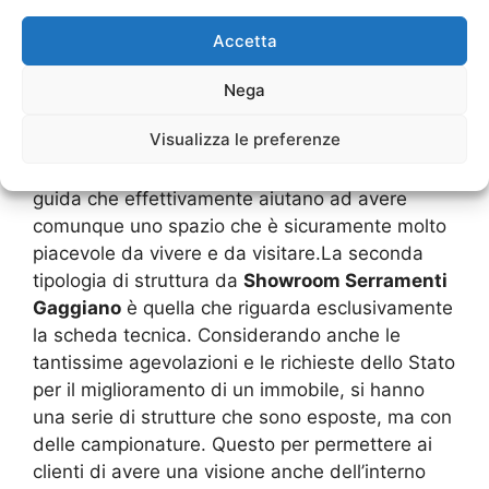
personale che spiega quali sono le particolarità
di questo o quel serramento. Mentre in altri
Accetta
Showroom Serramenti Gaggiano
, che sono
magari più grandi e hanno tanti prodotti, ma
Nega
preferiscono anche un tipo di vendita discreta,
Visualizza le preferenze
ci saranno poi delle informazioni scritte in
determinati cartelloni.Questi sono delle linee
guida che effettivamente aiutano ad avere
comunque uno spazio che è sicuramente molto
piacevole da vivere e da visitare.La seconda
tipologia di struttura da
Showroom Serramenti
Gaggiano
è quella che riguarda esclusivamente
la scheda tecnica. Considerando anche le
tantissime agevolazioni e le richieste dello Stato
per il miglioramento di un immobile, si hanno
una serie di strutture che sono esposte, ma con
delle campionature. Questo per permettere ai
clienti di avere una visione anche dell’interno