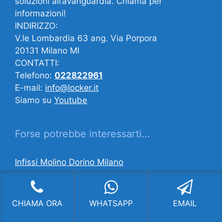
soluzioni all’avanguardia. Chiama per
informazioni!
INDIRIZZO:
V.le Lombardia 63 ang. Via Porpora
20131 Milano MI
CONTATTI:
Telefono:
022822961
E-mail:
info@locker.it
Siamo su
Youtube
Forse potrebbe interessarti…
Infissi Molino Dorino Milano
Installazione Serramenti Fiera Vecchia Milano
Serramenti Fossati Zibido San Giacomo
CHIAMA ORA
WHATSAPP
EMAIL
Installazione Serramenti Figino Milano