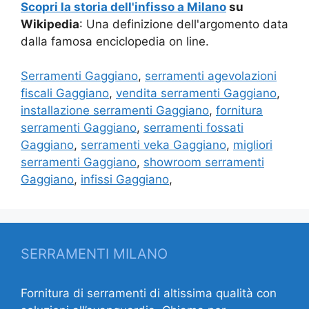
Scopri la storia dell'infisso a Milano
su
Wikipedia
: Una definizione dell'argomento data
dalla famosa enciclopedia on line.
Serramenti Gaggiano
,
serramenti agevolazioni
fiscali Gaggiano
,
vendita serramenti Gaggiano
,
installazione serramenti Gaggiano
,
fornitura
serramenti Gaggiano
,
serramenti fossati
Gaggiano
,
serramenti veka Gaggiano
,
migliori
serramenti Gaggiano
,
showroom serramenti
Gaggiano
,
infissi Gaggiano
,
SERRAMENTI MILANO
Fornitura di serramenti di altissima qualità con