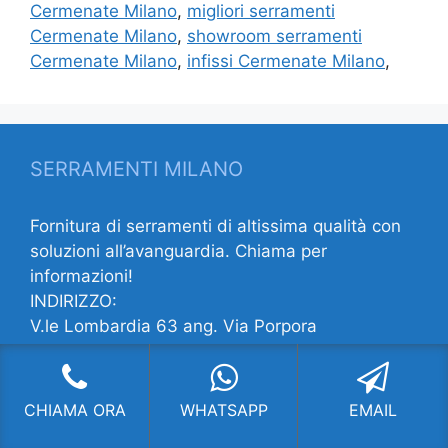
Cermenate Milano
,
migliori serramenti
Cermenate Milano
,
showroom serramenti
Cermenate Milano
,
infissi Cermenate Milano
,
SERRAMENTI MILANO
Fornitura di serramenti di altissima qualità con
soluzioni all’avanguardia. Chiama per
informazioni!
INDIRIZZO:
V.le Lombardia 63 ang. Via Porpora
20131 Milano MI
CONTATTI:
Telefono:
022822961
CHIAMA ORA
WHATSAPP
EMAIL
E-mail:
info@locker.it