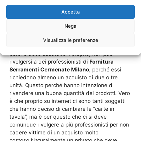
Serramenti Cermenate Milano
per il
Accetta
privato.Tuttavia, negli ultimi anni, ci sono anche
dei negozi e grossisti che possono eseguire una
Nega
vendita diretta al minuto, ma solo quando ci
sono determinate caratteristiche.Se un utente
Visualizza le preferenze
ha bisogno di avere una porta o un portone
perché deve sostituire il proprio, non può
rivolgersi a dei professionisti di
Fornitura
Serramenti Cermenate Milano
, perché essi
richiedono almeno un acquisto di due o tre
unità. Questo perché hanno intenzione di
rivendere una buona quantità dei prodotti. Vero
è che proprio su internet ci sono tanti soggetti
che hanno deciso di cambiare le “carte in
tavola”, ma è per questo che ci si deve
comunque rivolgere a più professionisti per non
cadere vittime di un acquisto molto
costoso.Naturalmente un privato che deve