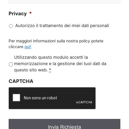
Privacy
*
Autorizzo il trattamento dei miei dati personali
Per maggiori informazioni sulla nostra policy potete
cliccare
qui!
P
Utilizzando questo modulo accetti la
r
memorizzazione e la gestione dei tuoi dati da
i
questo sito web.
*
v
CAPTCHA
a
c
y
*