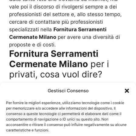
vale poi il discorso di rivolgersi sempre a dei
professionisti del settore e, allo stesso tempo,
cercare di contattare più professionisti
specializzati nella
Fornitura Serramenti
Cermenate Milano
per avere una diversità di
proposte e di costi.
Fornitura Serramenti
Cermenate Milano
per i
privati, cosa vuol dire?
Il termine “
Fornitura Serramenti Cermenate
Gestisci Consenso
Milano
” è perfetto per indicare una vendita di
Per fornire le migliori esperienze, utilizziamo tecnologie come i cookie
diverse unità che poi sono rivolte ad un unico
per memorizzare e/o accedere alle informazioni del dispositivo. Il
cliente. Questo spesso è un mercato che
consenso a queste tecnologie ci permetterà di elaborare dati come il
interessa i grossisti e i rivenditori al minuto,
comportamento di navigazione o ID unici su questo sito. Non
acconsentire o ritirare il consenso può influire negativamente su alcune
quindi alle volte ci si trova anche un pochino
caratteristiche e funzioni.
“spaesati” quando si parla di una
Fornitura