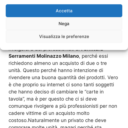
privato.Tuttavia, negli ultimi anni, ci sono anche
Accetta
dei negozi e grossisti che possono eseguire una
vendita diretta al minuto, ma solo quando ci
Nega
sono determinate caratteristiche.Se un utente
ha bisogno di avere una porta o un portone
Visualizza le preferenze
perché deve sostituire il proprio, non può
rivolgersi a dei professionisti di
Fornitura
Serramenti Molinazzo Milano
, perché essi
richiedono almeno un acquisto di due o tre
unità. Questo perché hanno intenzione di
rivendere una buona quantità dei prodotti. Vero
è che proprio su internet ci sono tanti soggetti
che hanno deciso di cambiare le “carte in
tavola”, ma è per questo che ci si deve
comunque rivolgere a più professionisti per non
cadere vittime di un acquisto molto
costoso.Naturalmente un privato che deve
comprare molte unità, magari perché sta