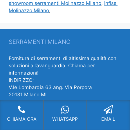
showroom serramenti Molinazzo Milano
,
infissi
Molinazzo Milano
,
SERRAMENTI MILANO
Fornitura di serramenti di altissima qualità con
soluzioni all’avanguardia. Chiama per
informazioni!
INDIRIZZO:
V.le Lombardia 63 ang. Via Porpora
20131 Milano MI
CONTATTI:
Telefono:
022822961
E-mail:
info@locker.it
CHIAMA ORA
WHATSAPP
EMAIL
Siamo su
Youtube