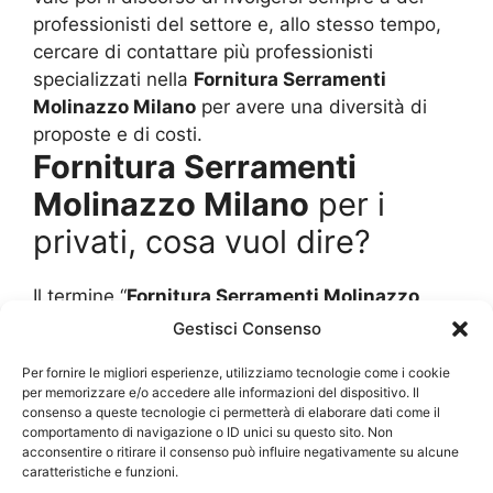
professionisti del settore e, allo stesso tempo,
cercare di contattare più professionisti
specializzati nella
Fornitura Serramenti
Molinazzo Milano
per avere una diversità di
proposte e di costi.
Fornitura Serramenti
Molinazzo Milano
per i
privati, cosa vuol dire?
Il termine “
Fornitura Serramenti Molinazzo
Milano
” è perfetto per indicare una vendita di
Gestisci Consenso
diverse unità che poi sono rivolte ad un unico
Per fornire le migliori esperienze, utilizziamo tecnologie come i cookie
cliente. Questo spesso è un mercato che
per memorizzare e/o accedere alle informazioni del dispositivo. Il
interessa i grossisti e i rivenditori al minuto,
consenso a queste tecnologie ci permetterà di elaborare dati come il
quindi alle volte ci si trova anche un pochino
comportamento di navigazione o ID unici su questo sito. Non
acconsentire o ritirare il consenso può influire negativamente su alcune
“spaesati” quando si parla di una
Fornitura
caratteristiche e funzioni.
Serramenti Molinazzo Milano
per il