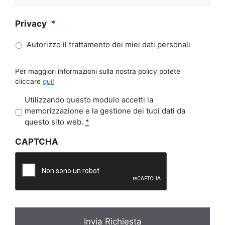
Privacy
*
Autorizzo il trattamento dei miei dati personali
Per maggiori informazioni sulla nostra policy potete
cliccare
qui!
P
Utilizzando questo modulo accetti la
r
memorizzazione e la gestione dei tuoi dati da
i
questo sito web.
*
v
CAPTCHA
a
c
y
*