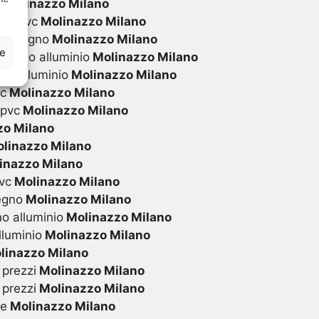
i
Molinazzo Milano
 in pvc
Molinazzo Milano
 in legno
Molinazzo Milano
ze
 legno alluminio
Molinazzo Milano
in alluminio
Molinazzo Milano
vc
Molinazzo Milano
 pvc
Molinazzo Milano
o Milano
linazzo Milano
inazzo Milano
vc
Molinazzo Milano
egno
Molinazzo Milano
o alluminio
Molinazzo Milano
lluminio
Molinazzo Milano
linazzo Milano
 prezzi
Molinazzo Milano
 prezzi
Molinazzo Milano
te
Molinazzo Milano