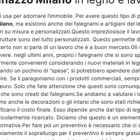
usa per adornare l’immobile. Per avere questo tipo di por
ilano
, ma esistono anche dei falegnami e artigiani del le
ri su misura e personalizzati.Questo impreziosisce il lavo
 strutture sono del tutto personalizzati. Questo permett
 certo non si parla di un lavoro che è a buon mercato.Gli
. negli ultimi anni, proprio i falegnami che si sono spe
rmente convenienti considerando i nuovi materiali in leg
rlando un pochino di “spese”, si potrebbero spendere dall
re. Se li paragoniamo con i prodotti commerciali, sempre
euro. Solo che fate attenzione che questi sono comunqu
 che sono creati dai falegnami.Se andiamo a valutare i l
me anche le decorazioni o gli intarsi che sono stati rich
ficano il costo finale. Esso dipende anche dal tipo di le
ticolarmente ricercato. Diciamo che questo è un elemen
mativa.Per fare poi un preventivo è necessario che ci si
iamente il sopralluogo per il preventivo è sempre gratuit