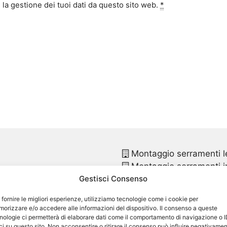
la gestione dei tuoi dati da questo sito web.
*
Montaggio serramenti l
Montaggio serramenti in
Gestisci Consenso
Montaggio finestre pvc
Montaggio finestre in p
 fornire le migliori esperienze, utilizziamo tecnologie come i cookie per
Sostituzione infissi
Moli
orizzare e/o accedere alle informazioni del dispositivo. Il consenso a queste
Sostituzione infissi in p
nologie ci permetterà di elaborare dati come il comportamento di navigazione o 
ci su questo sito. Non acconsentire o ritirare il consenso può influire negativame