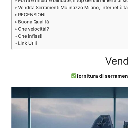
Porte e finestre blindate, il top dei serramenti di s
Vendita Serramenti Molinazzo Milano, internet è ta
RECENSIONI
Buona Qualità
Che velocità!?
Che infissi!
Link Utili
Vend
fornitura di serramen