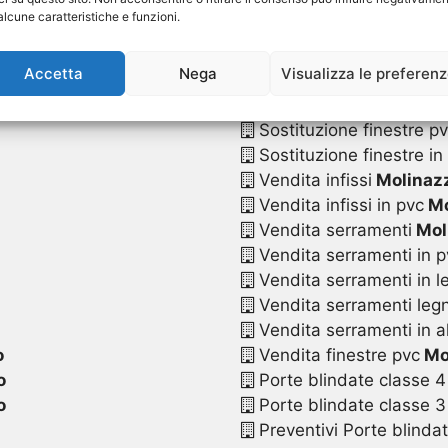
Sostituzione serrament
alcune caratteristiche e funzioni.
Sostituzione serramenti
Sostituzione serramenti
Accetta
Nega
Visualizza le preferen
Sostituzione serramenti
Sostituzione serramenti 
Sostituzione finestre p
Sostituzione finestre in
Vendita infissi
Molinazz
Vendita infissi in pvc
Mo
Vendita serramenti
Mol
Vendita serramenti in p
Vendita serramenti in l
Vendita serramenti legn
Vendita serramenti in a
o
Vendita finestre pvc
Mo
o
Porte blindate classe 4
o
Porte blindate classe 3
Preventivi Porte blinda