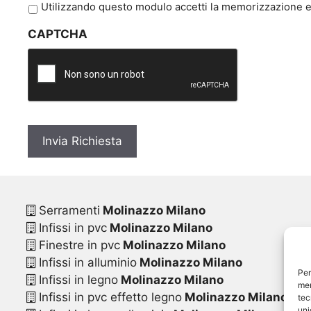
P
Utilizzando questo modulo accetti la memorizzazione e 
r
CAPTCHA
i
v
a
c
y
*
Serramenti
Molinazzo Milano
Infissi in pvc
Molinazzo Milano
Finestre in pvc
Molinazzo Milano
Infissi in alluminio
Molinazzo Milano
Per
Infissi in legno
Molinazzo Milano
mem
Infissi in pvc effetto legno
Molinazzo Milano
tec
uni