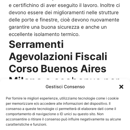
e certifichino di aver eseguito il lavoro. Inoltre ci
devono essere dei miglioramenti nelle strutture
delle porte e finestre, cioè devono nuovamente
garantire una buona sicurezza e anche un
eccellente isolamento termico.
Serramenti
Agevolazioni Fiscali
Corso Buenos Aires
Milano
e ecobonus per
Gestisci Consenso
il 2021
Per fornire le migliori esperienze, utilizziamo tecnologie come i cookie
per memorizzare e/o accedere alle informazioni del dispositivo. Il
Alcuni consumatori si sono preoccupati di non
consenso a queste tecnologie ci permetterà di elaborare dati come il
comportamento di navigazione o ID unici su questo sito. Non
poter avere dei
Serramenti Agevolazioni
acconsentire o ritirare il consenso può influire negativamente su alcune
Fiscali Corso Buenos Aires Milano
perché ci si
caratteristiche e funzioni.