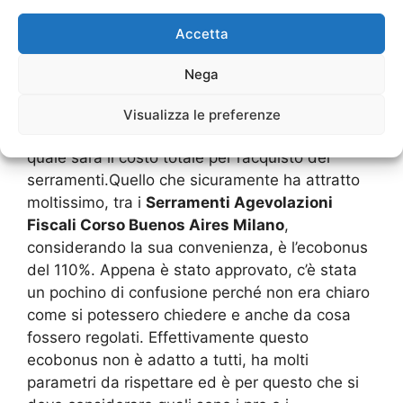
aspettava che a termine del 2020, queste
agevolazioni potessero essere eliminate, ma
Accetta
invece sono state prorogate fino ad aprile 2021.
Ciò vuol dire che si ha ancora del tempo utile
Nega
per fare dei preventivi, per avere un chiarimento
su quali sono le caratteristiche che riguardano
Visualizza le preferenze
alcune regole per accedere ai bonus e anche
quale sarà il costo totale per l’acquisto dei
serramenti.Quello che sicuramente ha attratto
moltissimo, tra i
Serramenti Agevolazioni
Fiscali Corso Buenos Aires Milano
,
considerando la sua convenienza, è l’ecobonus
del 110%. Appena è stato approvato, c’è stata
un pochino di confusione perché non era chiaro
come si potessero chiedere e anche da cosa
fossero regolati. Effettivamente questo
ecobonus non è adatto a tutti, ha molti
parametri da rispettare ed è per questo che si