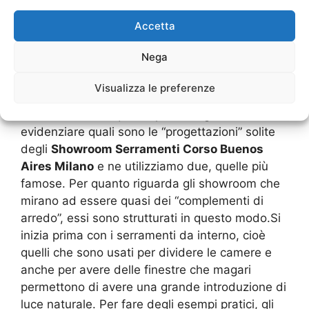
guida di “istruzione” dei propri clienti. Sembra
Accetta
strano, ma anche i grandi negozi di arredamenti
o di forniture edilizie, hanno dei percorsi stabiliti
Nega
che iniziano sempre da una qualche
caratteristica di arredamento per poi dirigere il
Visualizza le preferenze
cliente verso un’attenzione alle funzionalità
delle strutture.A questo punto vogliamo
evidenziare quali sono le “progettazioni” solite
degli
Showroom Serramenti Corso Buenos
Aires Milano
e ne utilizziamo due, quelle più
famose. Per quanto riguarda gli showroom che
mirano ad essere quasi dei “complementi di
arredo”, essi sono strutturati in questo modo.Si
inizia prima con i serramenti da interno, cioè
quelli che sono usati per dividere le camere e
anche per avere delle finestre che magari
permettono di avere una grande introduzione di
luce naturale. Per fare degli esempi pratici, gli