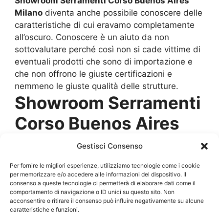
Showroom Serramenti Corso Buenos Aires
Milano
diventa anche possibile conoscere delle
caratteristiche di cui eravamo completamente
all’oscuro. Conoscere è un aiuto da non
sottovalutare perché così non si cade vittime di
eventuali prodotti che sono di importazione e
che non offrono le giuste certificazioni e
nemmeno le giuste qualità delle strutture.
Showroom Serramenti
Corso Buenos Aires
Milano
, pensato per
Gestisci Consenso
guidare gli utenti
Per fornire le migliori esperienze, utilizziamo tecnologie come i cookie
per memorizzare e/o accedere alle informazioni del dispositivo. Il
consenso a queste tecnologie ci permetterà di elaborare dati come il
Ogni marchio utilizza una linea di costruzione
comportamento di navigazione o ID unici su questo sito. Non
acconsentire o ritirare il consenso può influire negativamente su alcune
dei propri
Showroom Serramenti Corso
caratteristiche e funzioni.
Buenos Aires Milano
per avere proporre una