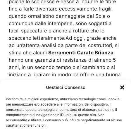
poiché lo scolorisce e riesce a indurire le fibre
fino a farle diventare eccessivamente fragili.
quando ormai sono danneggiate dal Sole o
comunque dalle intemperie, sono soggetti a
facili spaccature o anche a rotture che le
spaccano letteralmente.Ad oggi, grazie anche
ad un’attenta analisi da parte dei costruttori, si
stima che alcuni
Serramenti Carate Brianza
hanno una garanzia di resistenza di almeno 5
anni, in un secondo tempo o si cambiano o si
iniziano a riparare in modo da offrire una buona
manutenzione che permetta di avere una
Gestisci Consenso
resistenza continuativa.Oltre a questo, vogliamo
sottolineare anche un’altra evidenza, cioè quella
Per fornire le migliori esperienze, utilizziamo tecnologie come i cookie
che il PVC può essere modellato in base alle
per memorizzare e/o accedere alle informazioni del dispositivo. Il
consenso a queste tecnologie ci permetterà di elaborare dati come il
misure e alle forme dei varchi che possediamo
comportamento di navigazione o ID unici su questo sito. Non
in casa. questo permette di risparmiare molto
acconsentire o ritirare il consenso può influire negativamente su alcune
denaro poiché le porte e le finestre su misura,
caratteristiche e funzioni.