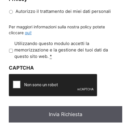
Autorizzo il trattamento dei miei dati personali
Per maggiori informazioni sulla nostra policy potete
cliccare
qui!
P
Utilizzando questo modulo accetti la
r
memorizzazione e la gestione dei tuoi dati da
i
questo sito web.
*
v
CAPTCHA
a
c
y
*