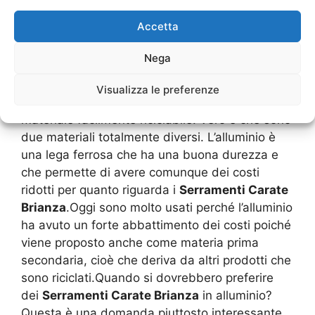
in altri materiali, sono particolarmente costose.
Serramenti Carate Brianza
Accetta
in allumino, pro e contro
Nega
Per certi versi possiamo dire che l’alluminio è
Visualizza le preferenze
molto similare al PVC perché si tratta di un
materiale facilmente riciclabile. Vero è che sono
due materiali totalmente diversi. L’alluminio è
una lega ferrosa che ha una buona durezza e
che permette di avere comunque dei costi
ridotti per quanto riguarda i
Serramenti Carate
Brianza
.Oggi sono molto usati perché l’alluminio
ha avuto un forte abbattimento dei costi poiché
viene proposto anche come materia prima
secondaria, cioè che deriva da altri prodotti che
sono riciclati.Quando si dovrebbero preferire
dei
Serramenti Carate Brianza
in alluminio?
Questa è una domanda piuttosto interessante