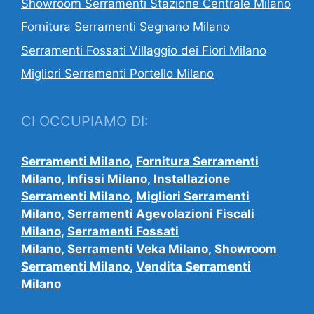
Showroom Serramenti Stazione Centrale Milano
Fornitura Serramenti Segnano Milano
Serramenti Fossati Villaggio dei Fiori Milano
Migliori Serramenti Portello Milano
CI OCCUPIAMO DI:
Serramenti Milano
,
Fornitura Serramenti
Milano
,
Infissi Milano
,
Installazione
Serramenti Milano
,
Migliori Serramenti
Milano
,
Serramenti Agevolazioni Fiscali
Milano
,
Serramenti Fossati
Milano
,
Serramenti Veka Milano
,
Showroom
Serramenti Milano
,
Vendita Serramenti
Milano