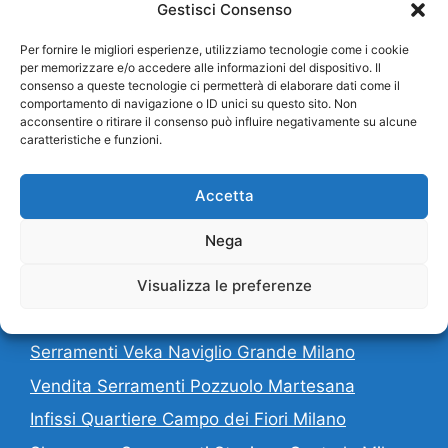
Fornitura di serramenti di altissima qualità con
Gestisci Consenso
soluzioni all’avanguardia. Chiama per
Per fornire le migliori esperienze, utilizziamo tecnologie come i cookie
informazioni!
per memorizzare e/o accedere alle informazioni del dispositivo. Il
INDIRIZZO:
consenso a queste tecnologie ci permetterà di elaborare dati come il
V.le Lombardia 63 ang. Via Porpora
comportamento di navigazione o ID unici su questo sito. Non
acconsentire o ritirare il consenso può influire negativamente su alcune
20131 Milano MI
caratteristiche e funzioni.
CONTATTI:
Telefono:
022822961
Accetta
E-mail:
info@locker.it
Siamo su
Youtube
Nega
Visualizza le preferenze
Forse potrebbe interessarti…
Serramenti Veka Naviglio Grande Milano
Vendita Serramenti Pozzuolo Martesana
Infissi Quartiere Campo dei Fiori Milano