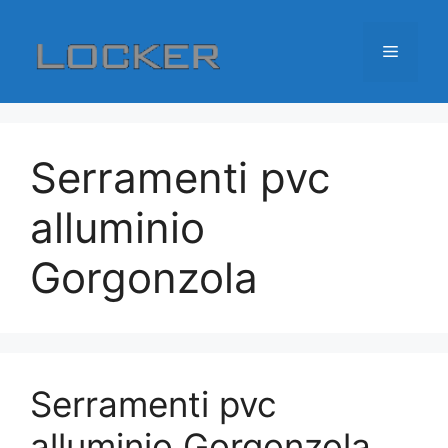
Vai
al
Menu
contenuto
Serramenti pvc
alluminio
Gorgonzola
Serramenti pvc
alluminio Gorgonzola